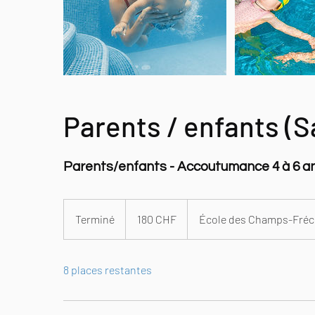
Parents / enfants (
Parents/enfants - Accoutumance 4 à 6 a
180
francs
Terminé
T
180 CHF
École des Champs-Fréc
suisses
e
r
8 places restantes
m
i
n