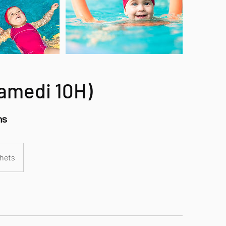
Samedi 10H)
ns
hets