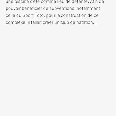
une piscine d'été comme lieu de détente. Afin de 
pouvoir bénéficier de subventions, notamment 
celle du Sport Toto, pour la construction de ce 
complexe, il fallait créer un club de natation.

Différentes variantes furent envisagées. 16 mordus 
de natation, séduits par l'idée, mirent chacun Fr. 5,- 
sur la table. Un club de natation voyait le jour le 26 
septembre 1960 sous le nom "Les Dauphins de 
Cointrin", avec à sa tête un président, André Koller, 
ex champion suisse de natation. Un accord entre la 
Commune de Meyrin et l'état de Genève pour la 
mise à disposition du terrain fut passé. La 
construction pouvait commencer.