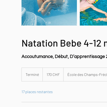
Natation Bebe 4-12 
Accoutumance, Début, D’apprentissage 
170
francs
Terminé
T
170 CHF
École des Champs-Fréc
suisses
e
r
17 places restantes
m
i
n