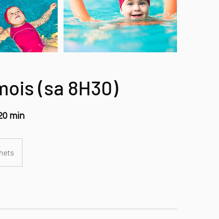
mois (sa 8H30)
20 min
hets