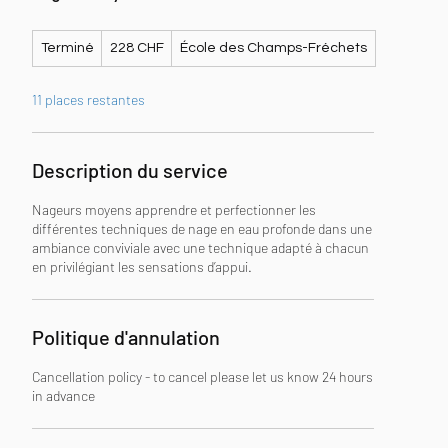
228
Terminé
T
228 CHF
École des Champs-Fréchets
francs
suisses
e
r
11 places restantes
m
i
n
é
Description du service
Nageurs moyens apprendre et perfectionner les
différentes techniques de nage en eau profonde dans une
ambiance conviviale avec une technique adapté à chacun
en privilégiant les sensations d’appui.
Politique d'annulation
Cancellation policy - to cancel please let us know 24 hours
in advance