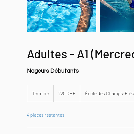
Adultes - A1 (Mercre
Nageurs Débutants
228
francs
Terminé
T
228 CHF
École des Champs-Fréc
suisses
e
r
4 places restantes
m
i
n