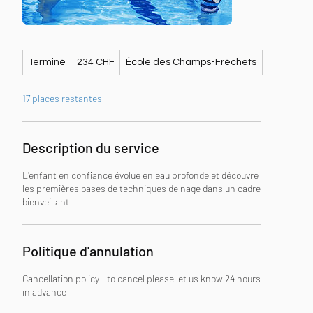
234
Terminé
T
234 CHF
École des Champs-Fréchets
francs
suisses
e
r
17 places restantes
m
i
n
é
Description du service
L’enfant en confiance évolue en eau profonde et découvre
les premières bases de techniques de nage dans un cadre
bienveillant
Politique d'annulation
Cancellation policy - to cancel please let us know 24 hours
in advance